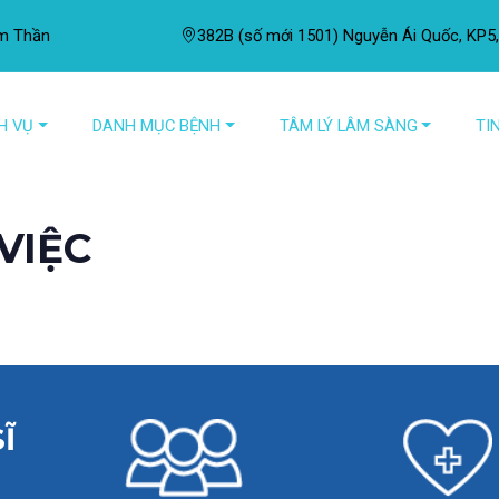
âm Thần
382B (số mới 1501) Nguyễn Ái Quốc, KP5,
H VỤ
DANH MỤC BỆNH
TÂM LÝ LÂM SÀNG
TI
Tin thời sự
RỐI LOẠN GIẤC NGỦ
CÁC LO
Tin chuyên ngành
VIỆC
Tâm thần nội sinh
Động 
Chuyên mục người cao tuổi
Tâm thần thực ổn
Rối l
Chuyên mục trẻ em
Đau đầu các loại
Rối l
Chuyên mục phụ nữ
Rối loạn cảm xúc lưỡng cực
Rối l
Chậm phát triển tâm thần
Chuyên mục tuổi teen
Rối l
Trí nhớ, trí tuệ
Rối l
Tin tức quốc tế
Ĩ
Tâm thần trẻ em
Rối l
Chuyên mục CEO, VIP
Tự kỷ
Mệt m
Công tác từ thiện