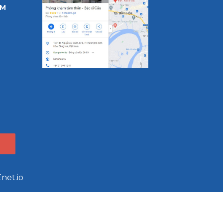
ÂM
net.io