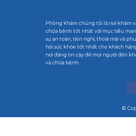
Tư vấn, tham vấn tâm lý
Hỏi đáp về bệnh tâm thần
Phòng khám chúng tôi là nơi khám v
Trị liệu tâm lý
chữa bệnh tốt nhất với mục tiêu mang
sự an toàn, tiện nghi, thoải mái và ph
hồi sức khỏe tốt nhất cho khách hàng
nơi đáng tin cậy để mọi người đến k
và chữa bệnh.
© Cop