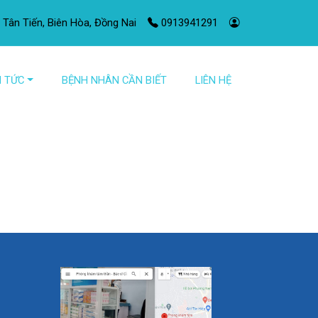
 Tân Tiến, Biên Hòa, Đồng Nai
0913941291
N TỨC
BỆNH NHÂN CẦN BIẾT
LIÊN HỆ
ẠI NGHIỆN
kinh
oạn ăn uống
oạn tình dục
oạn khí sắc
oạn nhân cách
oạn phân ly (hysteria)
oạn tâm thần khác
ỏi mãn tính