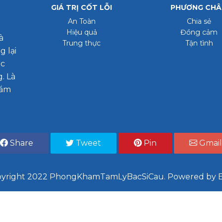
Hành vi, xung đột
GIÁ TRỊ CỐT LỖI
PHƯƠNG CH
Thư viện ảnh
Tăng động giảm chú ý (ADHD)
An Toàn
Chia sẻ
Tin tức
Hiệu quả
Đồng cảm
à
Trung thực
Tận tình
Tin tức chuyên ngành
 lại
ục
. Là
hám
Share
Tweet
Pin
Gmail
yright 2022 PhongKhamTamLyBacSiCau. Powered by E